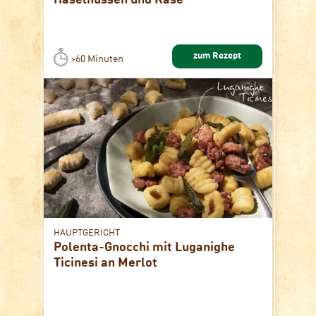
Haselnüssen und Käse
zum Rezept
>60 Minuten
HAUPTGERICHT
Polenta-Gnocchi mit Luganighe
Ticinesi an Merlot