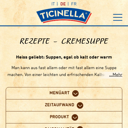
IT
DE
FR
REZEPTE – CREMESUPPE
Heiss geliebt: Suppen, egal ob kalt oder warm
Man kann aus fast allem oder mit fast allem eine Suppe
machen. Von einer leichten und erfrischenden Kaltschale bis
zur warmen exotischen Gemüsesuppe. Dazu geröstete
Brotscheiben, mit etwas Knoblauch darüber gerieben, ergibt
MENÜART
dies eine leckere Mahlzeit. Hier findest du spannende
Suppenrezepte. Auslöffeln musst du sie aber selbst!
ZEITAUFWAND
PRODUKT