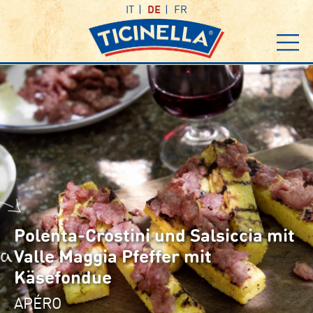
IT
DE
FR
Polenta-Crostini und Salsiccia mit
Valle Maggia Pfeffer mit
Käsefondue
APÉRO