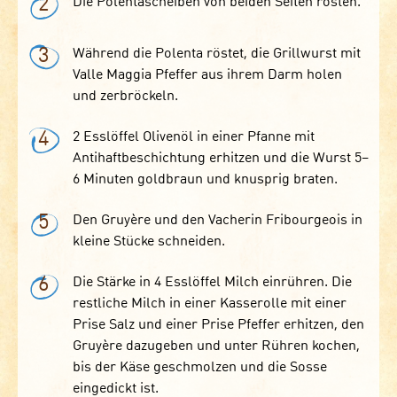
2
Die Polentascheiben von beiden Seiten rösten.
3
Während die Polenta röstet, die Grillwurst mit
Valle Maggia Pfeffer aus ihrem Darm holen
und zerbröckeln.
4
2 Esslöffel Olivenöl in einer Pfanne mit
Antihaftbeschichtung erhitzen und die Wurst 5–
6 Minuten goldbraun und knusprig braten.
5
Den Gruyère und den Vacherin Fribourgeois in
kleine Stücke schneiden.
6
Die Stärke in 4 Esslöffel Milch einrühren. Die
restliche Milch in einer Kasserolle mit einer
Prise Salz und einer Prise Pfeffer erhitzen, den
Gruyère dazugeben und unter Rühren kochen,
bis der Käse geschmolzen und die Sosse
eingedickt ist.