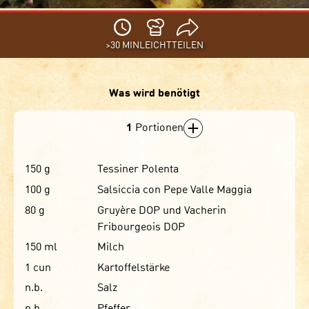
>30 MIN
LEICHT
TEILEN
Was wird benötigt
1
Portionen
150
g
Tessiner Polenta
100
g
Salsiccia con Pepe Valle Maggia
80
g
Gruyère DOP und Vacherin
Fribourgeois DOP
150
ml
Milch
1
cun
Kartoffelstärke
n.b.
Salz
n.b.
Pfeffer