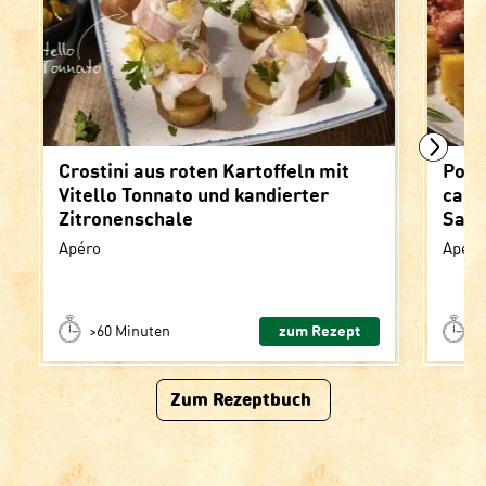
Crostini aus roten Kartoffeln mit
Pole
Vitello Tonnato und kandierter
cara
Zitronenschale
Sals
Apéro
Apéro
>60 Minuten
zum Rezept
<
Zum Rezeptbuch