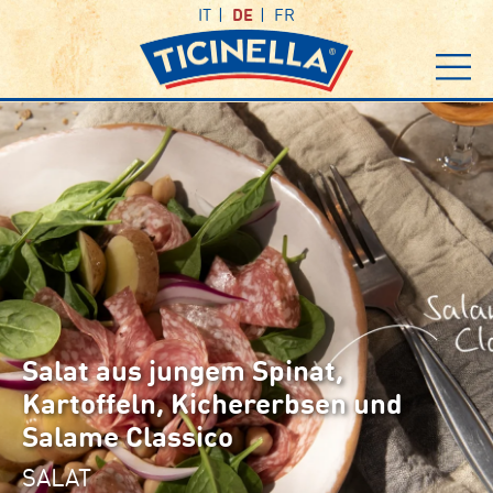
IT
DE
FR
Salat aus jungem Spinat,
Kartoffeln, Kichererbsen und
Salame Classico
SALAT