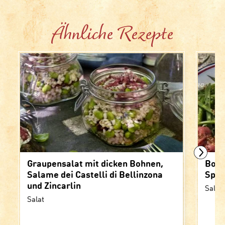
Ähnliche Rezepte
Graupensalat mit dicken Bohnen,
Bohn
Salame dei Castelli di Bellinzona
Spie
und Zincarlin
Salat
Salat