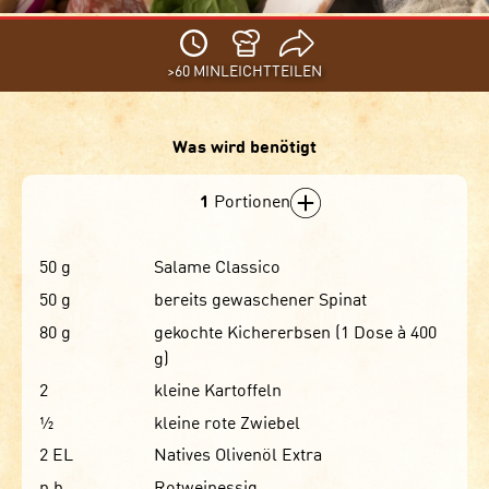
>60 MIN
LEICHT
TEILEN
Was wird benötigt
1
Portionen
50
g
Salame Classico
50
g
bereits gewaschener Spinat
80
g
gekochte Kichererbsen (1 Dose à 400
g)
2
kleine Kartoffeln
½
kleine rote Zwiebel
2
EL
Natives Olivenöl Extra
n.b.
Rotweinessig