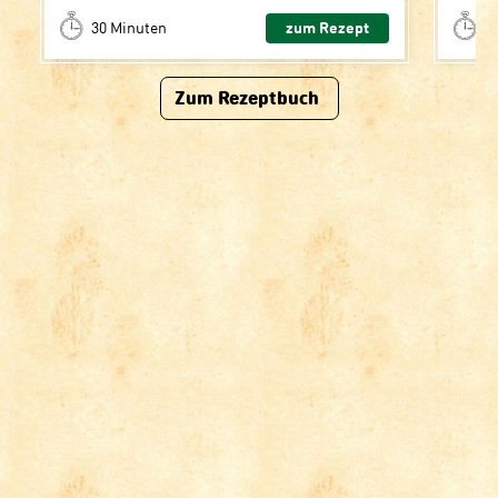
30 Minuten
zum Rezept
>
Zum Rezeptbuch