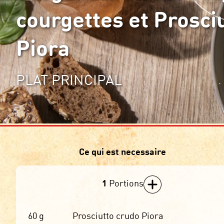
courgettes et Prosci
Piora
PLAT PRINCIPAL
Ce qui est necessaire
1
Portions
60
g
Prosciutto crudo Piora