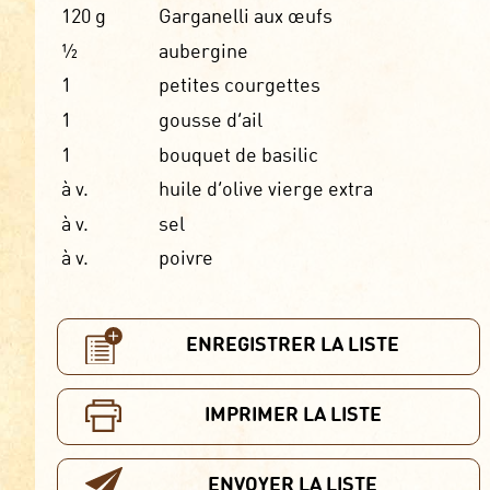
120
g
Garganelli aux œufs
½
aubergine
1
petites courgettes
1
gousse d’ail
1
bouquet de basilic
à v.
huile d’olive vierge extra
à v.
sel
à v.
poivre
ENREGISTRER LA LISTE
IMPRIMER LA LISTE
ENVOYER LA LISTE