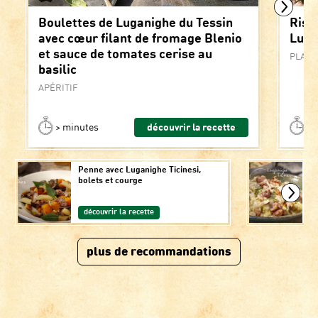
Boulettes de Luganighe du Tessin
Riso
avec cœur filant de fromage Blenio
Luga
et sauce de tomates cerise au
PLAT 
basilic
APÉRITIF
> minutes
découvrir la recette
>3
Penne avec Luganighe Ticinesi,
Ri
bolets et courge
Ti
no
découvrir la recette
plus de recommandations