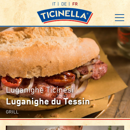
IT
DE
FR
Luganighe Ticinesi
Luganighe du Tessin
GRILL