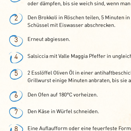
oder dämpfen, bis sie weich sind, wenn man m
2
Den Brokkoli in Röschen teilen, 5 Minuten i
Schüssel mit Eiswasser abschrecken.
3
Erneut abgiessen.
4
Salsiccia mit Valle Maggia Pfeffer in unglei
5
2 Esslöffel Oliven Öl in einer antihaftbesch
Grillwurst einige Minuten anbraten, bis sie 
6
Den Ofen auf 180°C vorheizen.
7
Den Käse in Würfel schneiden.
8
Eine Auflaufform oder eine feuerfeste Form