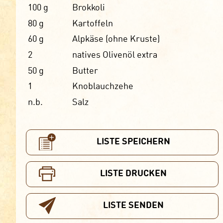
100
g
Brokkoli
80
g
Kartoffeln
60
g
Alpkäse (ohne Kruste)
2
natives Olivenöl extra
50
g
Butter
1
Knoblauchzehe
n.b.
Salz
LISTE SPEICHERN
LISTE DRUCKEN
LISTE SENDEN