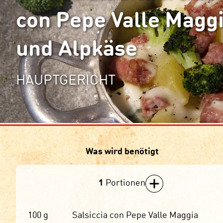
con Pepe Valle Maggi
und Alpkäse
HAUPTGERICHT
Was wird benötigt
1
Portionen
100
g
Salsiccia con Pepe Valle Maggia