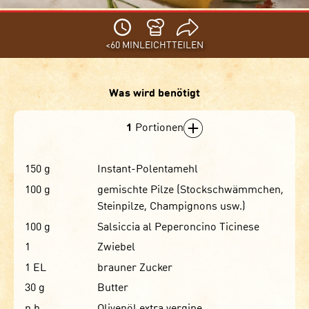
<60 MIN
LEICHT
TEILEN
Was wird benötigt
1
Portionen
150
g
Instant-Polentamehl
100
g
gemischte Pilze (Stockschwämmchen,
Steinpilze, Champignons usw.)
100
g
Salsiccia al Peperoncino Ticinese
1
Zwiebel
1
EL
brauner Zucker
30
g
Butter
n.b.
Olivenöl extra vergine