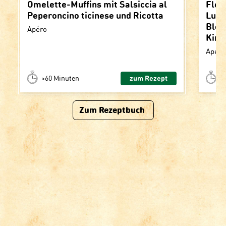
Omelette-Muffins mit Salsiccia al
Flei
Peperoncino ticinese und Ricotta
Luga
Blen
Apéro
Kirs
Apéro
>60 Minuten
zum Rezept
>
Zum Rezeptbuch