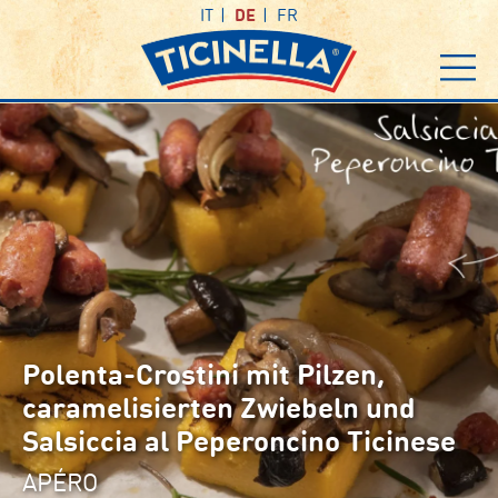
IT
DE
FR
Polenta-Crostini mit Pilzen,
caramelisierten Zwiebeln und
Salsiccia al Peperoncino Ticinese
APÉRO