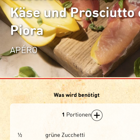
Käse und Prosciutto
Piora
APÉRO
Was wird benötigt
1
Portionen
½
grüne Zucchetti