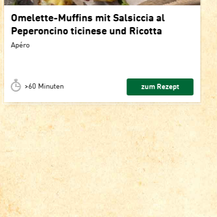
Omelette-Muffins mit Salsiccia al
Peperoncino ticinese und Ricotta
Apéro
>60 Minuten
zum Rezept