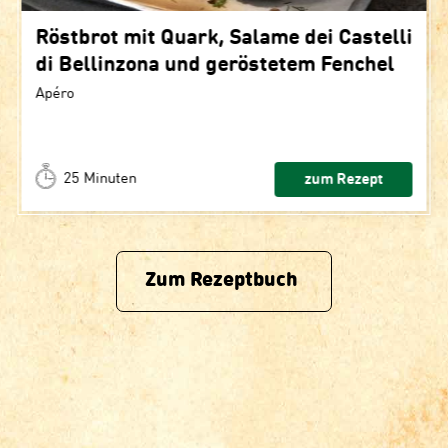
Röstbrot mit Quark, Salame dei Castelli
di Bellinzona und geröstetem Fenchel
Apéro
25 Minuten
zum Rezept
Zum Rezeptbuch