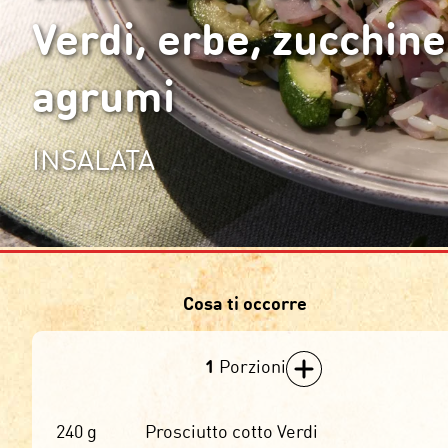
Verdi, erbe, zucchine
agrumi
INSALATA
Cosa ti occorre
1
Porzioni
240
g
Prosciutto cotto Verdi