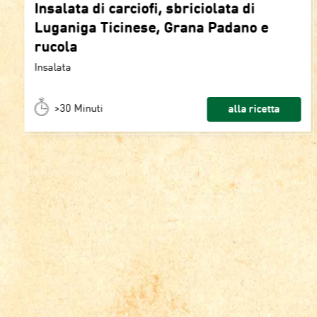
Insalata di carciofi, sbriciolata di
Luganiga Ticinese, Grana Padano e
rucola
Insalata
>30 Minuti
alla ricetta