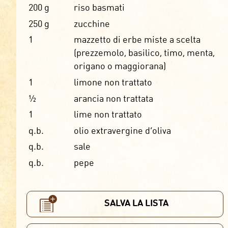
200
g
riso basmati
250
g
zucchine
1
mazzetto di erbe miste a scelta
(prezzemolo, basilico, timo, menta,
origano o maggiorana)
1
limone non trattato
½
arancia non trattata
1
lime non trattato
q.b.
olio extravergine d’oliva
q.b.
sale
q.b.
pepe
SALVA LA LISTA