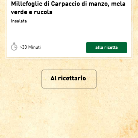
Millefoglie di Carpaccio di manzo, mela
verde e rucola
Insalata
>30 Minuti
alla ricetta
Al ricettario