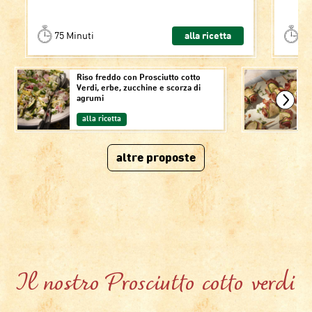
75 Minuti
alla ricetta
70
Riso freddo con Prosciutto cotto
Ro
Verdi, erbe, zucchine e scorza di
fo
agrumi
alla ricetta
altre proposte
Il nostro Prosciutto cotto verdi