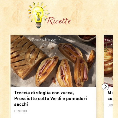
Ricette
Treccia di sfoglia con zucca,
Mille
Prosciutto cotto Verdi e pomodori
cott
secchi
BRUN
BRUNCH