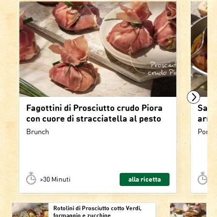
Fagottini di Prosciutto crudo Piora
Sals
con cuore di stracciatella al pesto
arro
Brunch
Portat
>30 Minuti
alla ricetta
>
Rotolini di Prosciutto cotto Verdi,
Cr
formaggio e zucchine
ci