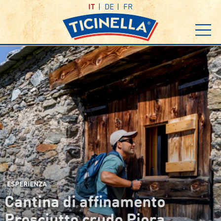
IT
DE
FR