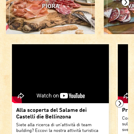
PIORA
V
Alla scoperta del Salame dei
Pros
Castelli die Bellinzona
Conos
sull'A
Siete alla ricerca di un’attività di team
svela
building? Eccovi la nostra attività turistica