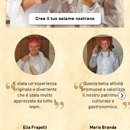
Crea il tuo salame nostrano
E stata un'esperienza
Questa bella attività
originale e divertente
promuove e valorizza
che é stata molto
il nostro patrimonio
apprezzata da tutto il
culturale e
team.
gastronomico.
Elia Frapolli
Mario Branda