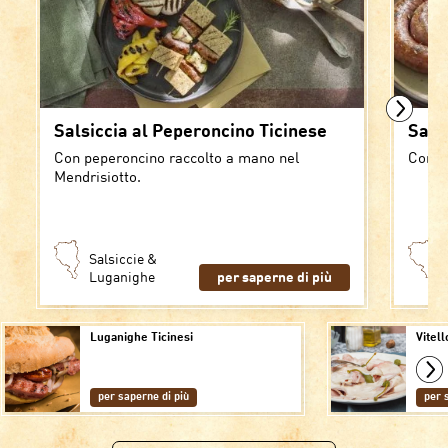
Salsiccia al Peperoncino Ticinese
Sals
Con peperoncino raccolto a mano nel
Con p
Mendrisiotto.
Salsiccie &
Luganighe
per saperne di più
Luganighe Ticinesi
Vitel
per saperne di più
per 