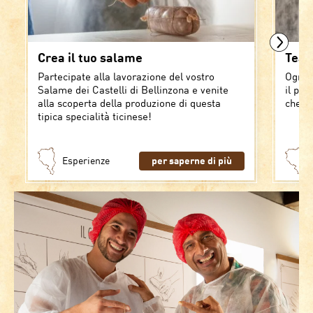
Crea il tuo salame
Team
Partecipate alla lavorazione del vostro
Ogni 
Salame dei Castelli di Bellinzona e venite
il pro
alla scoperta della produzione di questa
che, i
tipica specialità ticinese!
Esperienze
per saperne di più