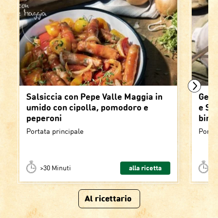
Salsiccia con Pepe Valle Maggia in
Gemel
umido con cipolla, pomodoro e
e Sal
peperoni
birr
Portata principale
Portat
>30 Minuti
alla ricetta
<
Al ricettario