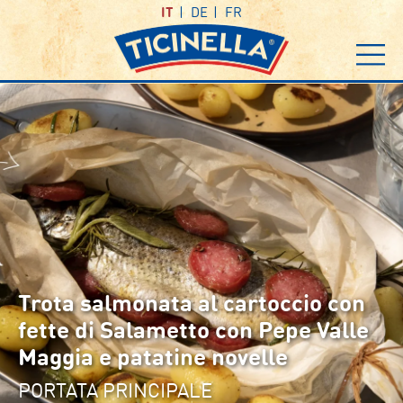
IT
DE
FR
Trota salmonata al cartoccio con
fette di Salametto con Pepe Valle
Maggia e patatine novelle
PORTATA PRINCIPALE