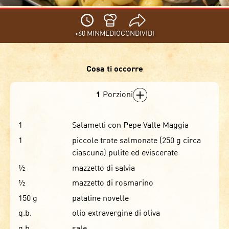
>60 MIN
MEDIO
CONDIVIDI
Cosa ti occorre
1
Porzioni
1
Salametti con Pepe Valle Maggia
1
piccole trote salmonate (250 g circa
ciascuna) pulite ed eviscerate
½
mazzetto di salvia
½
mazzetto di rosmarino
150
g
patatine novelle
q.b.
olio extravergine di oliva
q.b.
sale