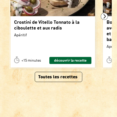
Crostini de Vitello Tonnato à la
Boul
ciboulette et aux radis
avec
et s
Apéritif
basil
Apérit
<15 minutes
découvrir la recette
>
Toutes les recettes