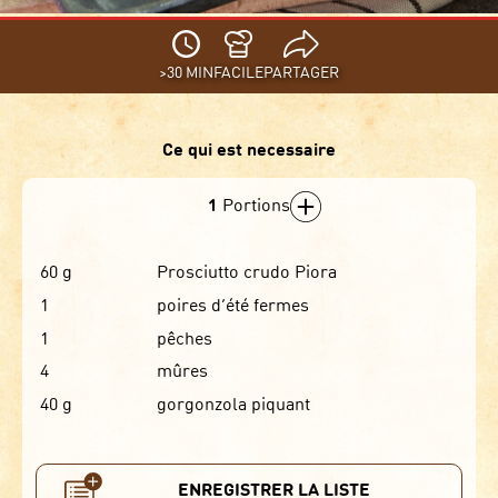
>30 MIN
FACILE
PARTAGER
Ce qui est necessaire
1
Portions
60
g
Prosciutto crudo Piora
1
poires d’été fermes
1
pêches
4
mûres
40
g
gorgonzola piquant
ENREGISTRER LA LISTE