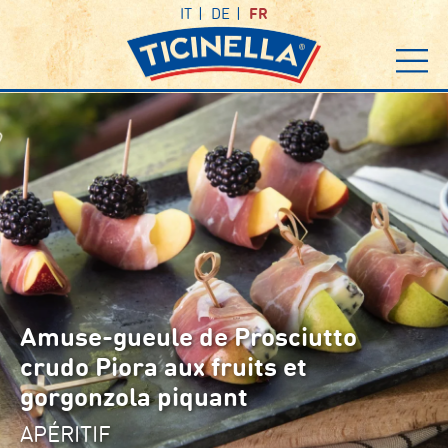
IT
DE
FR
Amuse-gueule de Prosciutto
crudo Piora aux fruits et
gorgonzola piquant
APÉRITIF