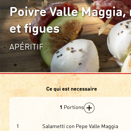
Poivre Valle Maggia,
et figues
APÉRITIF
Ce qui est necessaire
1
Portions
1
Salametti con Pepe Valle Maggia