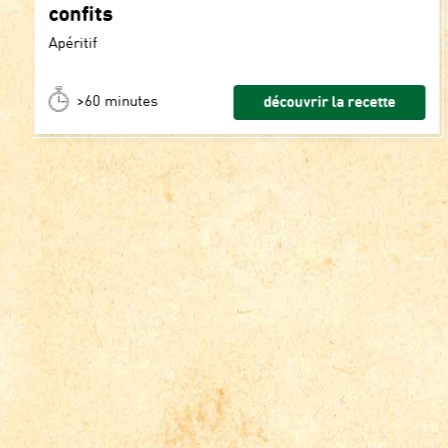
confits
Apéritif
>60 minutes
découvrir la recette