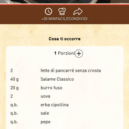
>30 MIN
FACILE
CONDIVIDI
Cosa ti occorre
1
Porzioni
2
fette di pancarré senza crosta
40
g
Salame Classico
20
g
burro fuso
2
uova
q.b.
erba cipollina
q.b.
sale
q.b.
pepe