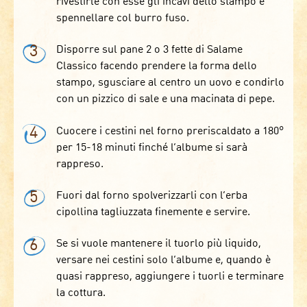
rivestirle con esse gli incavi dello stampo e
spennellare col burro fuso.
3
Disporre sul pane 2 o 3 fette di Salame
Classico facendo prendere la forma dello
stampo, sgusciare al centro un uovo e condirlo
con un pizzico di sale e una macinata di pepe.
4
Cuocere i cestini nel forno preriscaldato a 180°
per 15-18 minuti finché l’albume si sarà
rappreso.
5
Fuori dal forno spolverizzarli con l’erba
cipollina tagliuzzata finemente e servire.
6
Se si vuole mantenere il tuorlo più liquido,
versare nei cestini solo l’albume e, quando è
quasi rappreso, aggiungere i tuorli e terminare
la cottura.