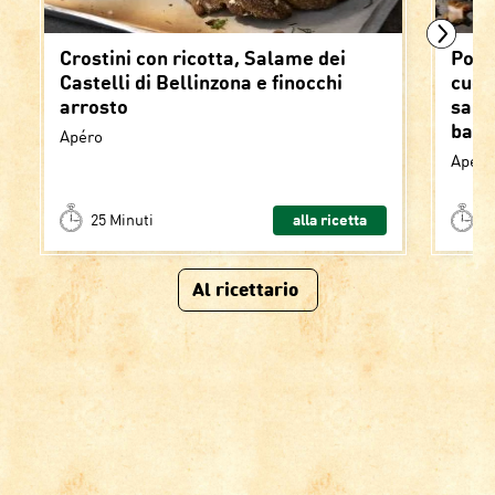
Crostini con ricotta, Salame dei
Polp
Castelli di Bellinzona e finocchi
cuor
arrosto
sals
basil
Apéro
Apéro
25 Minuti
alla ricetta
>
Al ricettario