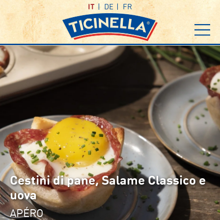
IT
DE
FR
Cestini di pane, Salame Classico e
uova
APÉRO